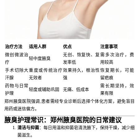
治疗方法
适用人群
优点
注意事项
微创微波治
无创、恢复快、复
需多次治疗，费
轻中度腋臭
疗
发率低
用较高
手术切除大
重度或传统治疗
效果持久，根治性
恢复期长，可能
汗腺
无效者
强
留疤痕
药物与日常
需长期坚持，效
轻度或辅助巩固
无痛、低成本
护理
果有限
郑州腋臭医院强调,患者需经专业诊断后选择个体化方案，避免盲目
用药或迷信偏方。
腋臭护理常识：郑州腋臭医院的日常建议
清洁与抑菌
：每日用温和抑菌皂清洗腋下，保持干燥，减少细
菌滋生。