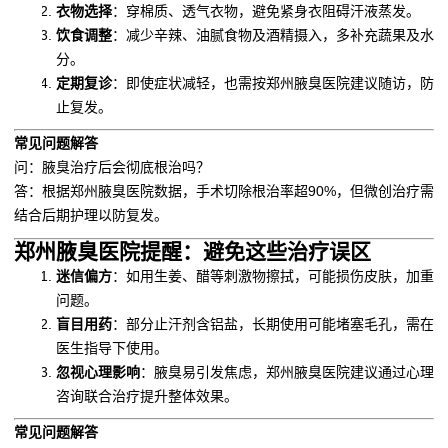
衣物选择
：穿棉质、透气衣物，避免紧身衣阻碍汗液蒸发。
饮食调整
：减少辛辣、油腻食物及酒精摄入，多补充蔬果及水
分。
定期复诊
：即使症状减轻，也需按郑州腋臭医院建议随访，防
止复发。
常见问题解答
问：腋臭治疗后会彻底根治吗？
答：根据郑州腋臭医院数据，手术切除根治率超90%，但微创治疗需
结合后期护理以防复发。
郑州腋臭医院提醒：避免这些治疗误区
迷信偏方
：如用生姜、醋等刺激物擦拭，可能损伤皮肤，加重
问题。
盲目用药
：部分止汗剂含铝盐，长期使用可能堵塞毛孔，需在
医生指导下使用。
忽视心理影响
：腋臭易引发焦虑，郑州腋臭医院建议通过心理
咨询联合治疗提升整体效果。
常见问题解答