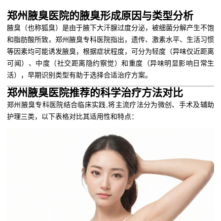
郑州腋臭医院的腋臭形成原因与类型分析
腋臭（也称狐臭）是由于腋下大汗腺过度分泌，被细菌分解产生不饱
和脂肪酸所致，郑州腋臭专科医院指出，遗传、激素水平、生活习惯
等因素均可能诱发腋臭，根据症状程度，可分为轻度（异味仅近距离
可闻）、中度（社交距离隐约察觉）和重度（异味明显影响日常生
活），早期识别类型有助于选择合适治疗方案。
郑州腋臭医院推荐的科学治疗方法对比
郑州腋臭专科医院结合临床实践,将主流疗法分为微创、手术及辅助
护理三类，以下表格对比其适用性和特点：