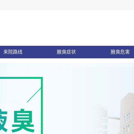
来院路线
腋臭症状
腋臭危害