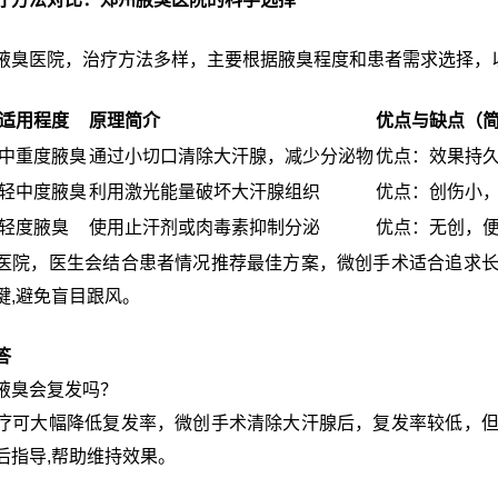
腋臭医院，治疗方法多样，主要根据腋臭程度和患者需求选择，
适用程度
原理简介
优点与缺点（
中重度腋臭
通过小切口清除大汗腺，减少分泌物
优点：效果持
轻中度腋臭
利用激光能量破坏大汗腺组织
优点：创伤小
轻度腋臭
使用止汗剂或肉毒素抑制分泌
优点：无创，
医院，医生会结合患者情况推荐最佳方案，微创手术适合追求
键,避免盲目跟风。
答
腋臭会复发吗？
疗可大幅降低复发率，微创手术清除大汗腺后，复发率较低，
后指导,帮助维持效果。